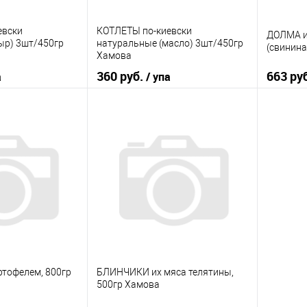
евски
КОТЛЕТЫ по-киевски
ДОЛМА и
ыр) 3шт/450гр
натуральные (масло) 3шт/450гр
(свинина
Хамова
360 руб.
663 ру
а
/ упа
корзину
В корзину
ик
К сравнению
Купить в 1 клик
К сравнению
Купить
В наличии
В избранное
В наличии
В изб
тофелем, 800гр
БЛИНЧИКИ их мяса телятины,
500гр Хамова