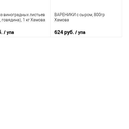
з виноградных листьев
ВАРЕНИКИ с сыром, 800гр
, говядина), 1 кг Хамова
Хамова
б.
624 руб.
/ упа
/ упа
В корзину
В корзину
 в 1 клик
К сравнению
Купить в 1 клик
К сравнению
ранное
В наличии
В избранное
В наличии