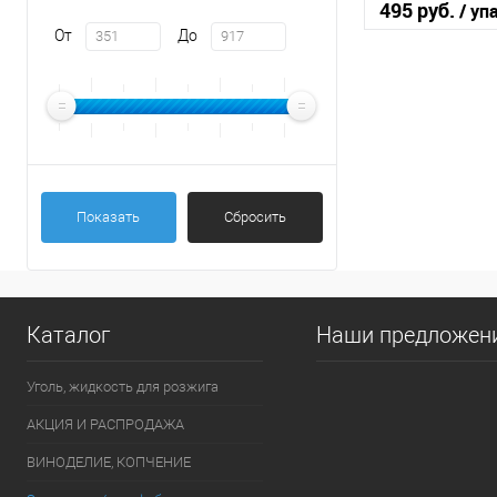
495 руб.
/ уп
От
До
В 
Купить в 1 кл
В избранное
Показать
Сбросить
Каталог
Наши предложен
Уголь, жидкость для розжига
АКЦИЯ И РАСПРОДАЖА
ВИНОДЕЛИЕ, КОПЧЕНИЕ