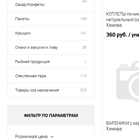
44
Сахар/Конфеты
КОТЛЕТЫ по-ки
Пакеты
199
натуральные (с
Хамова
Крышки
141
360 руб.
/ уп
Снэки и закуски к пиву
36
В 
Рыбная продукция
1
Купить в 1 кл
Стеклянная тара
119
В избранное
Товары хоз.назначения
525
ФИЛЬТР ПО ПАРАМЕТРАМ
ВАРЕНИКИ с кар
Хамова
Розничная цена