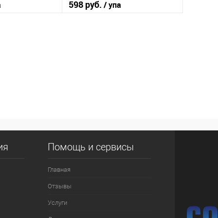
598 руб.
а
/ упа
корзину
В корзину
ик
К сравнению
Купить в 1 клик
К сравнению
В наличии
В избранное
В наличии
ия
Помощь и сервисы
Главная
Отзывы
Услуги