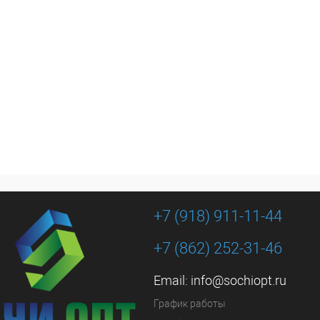
+7 (918) 911-11-44
+7 (862) 252-31-46
Email:
info@sochiopt.ru
График работы