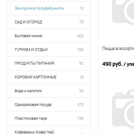
Заморозка/полуфабрикаты
10
САД И ОГОРОД
73
Бытовая химия
423
Пицца в ассорт
ТУРИЗМ И ОТДЫХ
185
490 руб.
/ уп
ПРОДУКТЫ ПИТАНИЯ
92
КОРОБКИ КАРТОННЫЕ
18
В 
Вода и напитки
54
Купить в 1 кл
Одноразовая посуда
470
В избранное
Пластиковая тара
134
Кофеварки, Кофе/Чай,