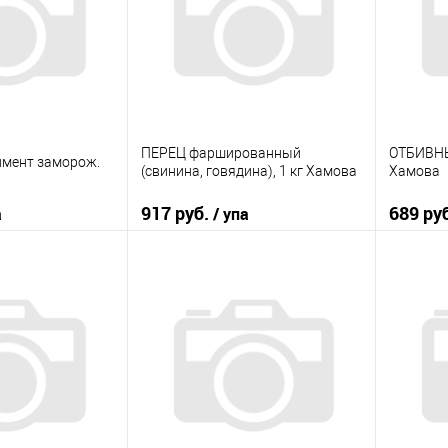
ПЕРЕЦ фаршированный
ОТБИВНЫ
имент заморож.
(свинина, говядина), 1 кг Хамова
Хамова
917 руб.
689 ру
а
/ упа
корзину
В корзину
ик
К сравнению
Купить в 1 клик
К сравнению
Купить
В наличии
В избранное
В наличии
В изб