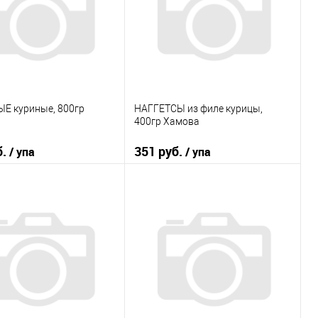
Е куриные, 800гр
НАГГЕТСЫ из филе курицы,
400гр Хамова
б.
351 руб.
/ упа
/ упа
В корзину
В корзину
 в 1 клик
К сравнению
Купить в 1 клик
К сравнению
ранное
В наличии
В избранное
В наличии