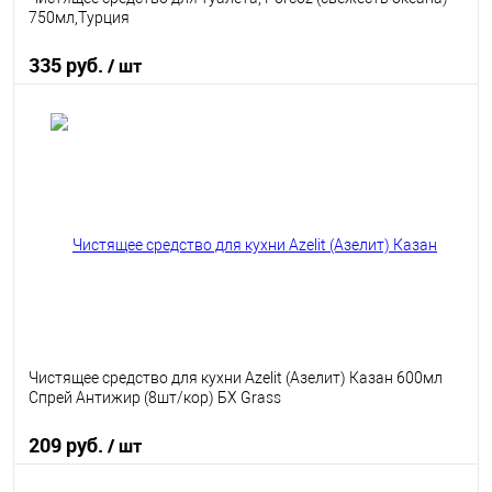
750мл,Турция
335 руб.
/ шт
В корзину
В избранное
В наличии
Чистящее средство для кухни Azelit (Азелит) Казан 600мл
Спрей Антижир (8шт/кор) БХ Grass
209 руб.
/ шт