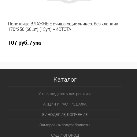
Полотенца ВЛАЖНЫЕ очищающие универ. без клапана
170*250 (60шт) (15уп) ЧИСТОТА
107 руб.
/ упа
В корзину
В избранное
В наличии
Каталог
Уголь, жидкость для розжига
АКЦИЯ И РАСПРОДАЖА
ВИНОДЕЛИЕ, КОПЧЕНИЕ
Заморозка/полуфабрикаты
САД И ОГОРОД