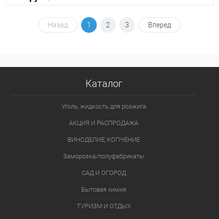
В корзину
Назад
1
2
3
Вперед
В избранное
В наличии
Каталог
Уголь, жидкость для розжига
АКЦИЯ И РАСПРОДАЖА
ВИНОДЕЛИЕ, КОПЧЕНИЕ
Заморозка/полуфабрикаты
САД И ОГОРОД
Бытовая химия
ТУРИЗМ И ОТДЫХ