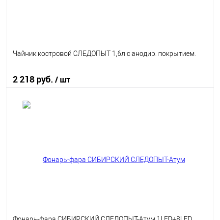
Чайник костровой СЛЕДОПЫТ 1,6л с анодир. покрытием.
2 218 руб.
/ шт
В корзину
В избранное
В наличии
Фонарь-фара СИБИРСКИЙ СЛЕДОПЫТ-Атум 1LED+8LED,