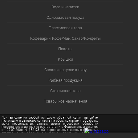
Вода и напитки
Одноразовая посуда
Пластиковая тара
Кофеварки, Кофе/Чай, Сахар/Конфеты
Пакеты
Крышки
Снэки и закуски к пиву
Рыбная продукция
Стеклянная тара
Товары хоз.назначения
При заполнении любой из форм обратной связи на сайте,
настоящим я выражаю согласие на сбор, хранение и обработку
моих персональных данных всеми способами обработки
персональных данных (в соответствии с Федеральным законом
от 27.07.2006 N 152-ФЗ «О персональных данных») с целью
ответов на мои обращения, оказания и продвижения на рынке
услуг сайта sochiopt.ru, в том числе с привлечением третьих лиц.