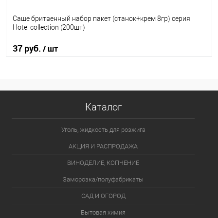
Саше бритвенный набор пакет (станок+крем 8гр) серия
Hotel collection (200шт)
37 руб.
/ шт
В корзину
В избранное
В наличии
Каталог
Уголь, жидкость для розжига
АКЦИЯ И РАСПРОДАЖА
ВИНОДЕЛИЕ, КОПЧЕНИЕ
Заморозка/полуфабрикаты
САД И ОГОРОД
Бытовая химия