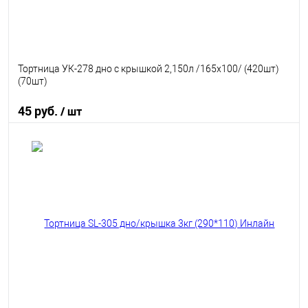
Тортница УК-278 дно с крышкой 2,150л /165x100/ (420шт)
(70шт)
45 руб.
/ шт
В корзину
В избранное
В наличии