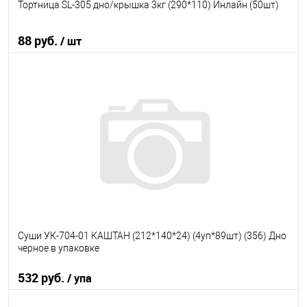
Тортница SL-305 дно/крышка 3кг (290*110) Инлайн (50шт)
88 руб.
/ шт
В корзину
В избранное
В наличии
Суши УК-704-01 КАШТАН (212*140*24) (4уп*89шт) (356) Дно
черное в упаковке
532 руб.
/ упа