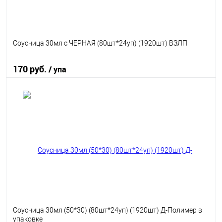
Соусница 30мл с ЧЕРНАЯ (80шт*24уп) (1920шт) ВЗЛП
170 руб.
/ упа
В корзину
В избранное
В наличии
Соусница 30мл (50*30) (80шт*24уп) (1920шт) Д-Полимер в
упаковке