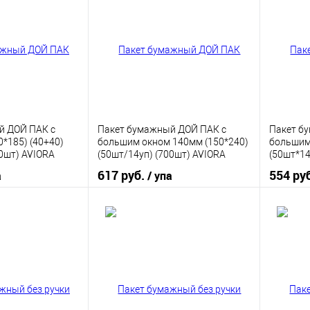
ик
К сравнению
Купить в 1 клик
К сравнению
Купить
В наличии
В избранное
В наличии
В изб
й ДОЙ ПАК с
Пакет бумажный ДОЙ ПАК с
Пакет б
0*185) (40+40)
большим окном 140мм (150*240)
большим
00шт) AVIORA
(50шт/14уп) (700шт) AVIORA
(50шт*14
617 руб.
554 ру
а
/ упа
корзину
В корзину
ик
К сравнению
Купить в 1 клик
К сравнению
Купить
В наличии
В избранное
В наличии
В изб