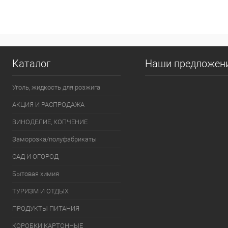
В 
Купить в 1 кл
В избранное
Каталог
Наши предложен
Уголь, жидкость для розжига
АКЦИЯ И РАСПРОДАЖА
ВИНОДЕЛИЕ, КОПЧЕНИЕ
Заморозка/полуфабрикаты
САД И ОГОРОД
Бытовая химия
ТУРИЗМ И ОТДЫХ
ПРОДУКТЫ ПИТАНИЯ
КОРОБКИ КАРТОННЫЕ