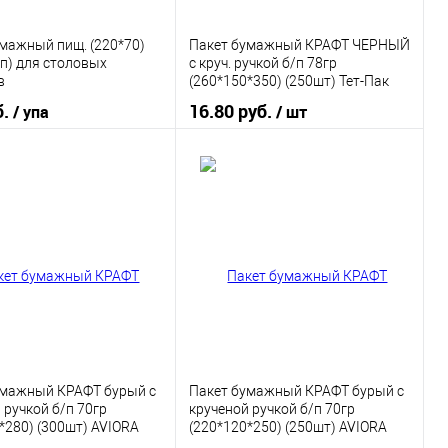
мажный пищ. (220*70)
Пакет бумажный КРАФТ ЧЕРНЫЙ
п) для столовых
с круч. ручкой б/п 78гр
в
(260*150*350) (250шт) Тет-Пак
б.
16.80 руб.
/ упа
/ шт
В корзину
В корзину
 в 1 клик
К сравнению
Купить в 1 клик
К сравнению
ранное
В наличии
В избранное
В наличии
умажный КРАФТ бурый с
Пакет бумажный КРАФТ бурый с
 ручкой б/п 70гр
крученой ручкой б/п 70гр
*280) (300шт) AVIORA
(220*120*250) (250шт) AVIORA