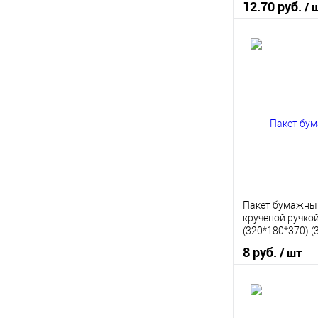
12.70 руб.
/ 
В 
Купить в 1 кл
В избранное
Пакет бумажны
крученой ручкой
(320*180*370) (
8 руб.
/ шт
В 