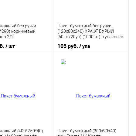
умажный без ручки
Пакет бумажный без ручки
*290) коричневый
(120х80х240) КРАФТ БУРЫЙ
кор 2/2
(50шт/20уп) (1000шт) в упаковке
уб.
105 руб.
/ шт
/ упа
В корзину
В корзину
 в 1 клик
К сравнению
Купить в 1 клик
К сравнению
ранное
В наличии
В избранное
В наличии
умажный (400*250*40)
Пакет бумажный (300х90х40)