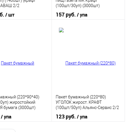
п) (1400шт) (крафт
пищ.Газета МК Крафт
ЛАВАШ 2/2
(100шт/30уп) (3000шт)
уб.
157 руб.
/ шт
/ упа
В корзину
В корзину
 в 1 клик
К сравнению
Купить в 1 клик
К сравнению
ранное
В наличии
В избранное
В наличии
умажный (220*90*40)
Пакет бумажный (220*80)
30уп) жиростойкий
УГОЛОК жирост. КРАФТ
Я бумага (3000шт)
(100шт/50уп) Альянс-Сервис 2/2
Сервис
.
123 руб.
/ упа
/ упа