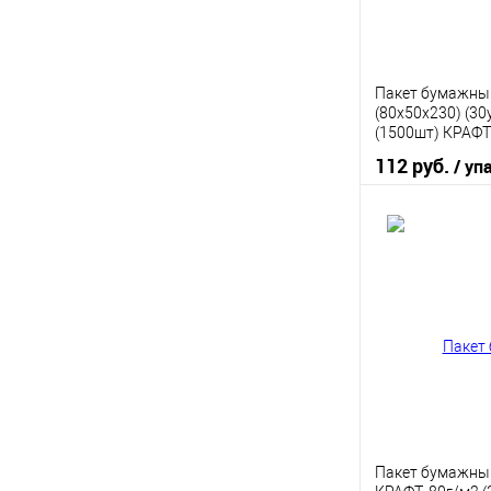
Пакет бумажный
(80х50х230) (30
(1500шт) КРАФТ
112 руб.
/ уп
В 
Купить в 1 кл
В избранное
Пакет бумажный