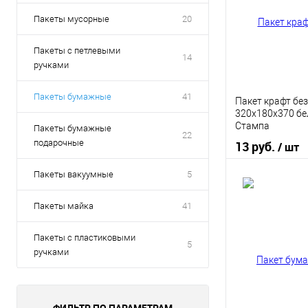
Пакеты мусорные
20
Пакеты с петлевыми
14
ручками
Пакеты бумажные
41
Пакет крафт без
320х180х370 бе
Стампа
Пакеты бумажные
22
подарочные
13 руб.
/ шт
Пакеты вакуумные
5
В 
Пакеты майка
41
Купить в 1 кл
Пакеты с пластиковыми
В избранное
5
ручками
ФИЛЬТР ПО ПАРАМЕТРАМ