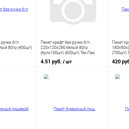
 ручки б/п
Пакет крафт без ручки б/п
Пакет кр
лый 80гр (400шт)
220х120х290 белый 80гр
180х90х3
(6упх100шт) (600шт) Тек-Пак
(700шт) 
4.51 руб.
420 ру
/ шт
корзину
В корзину
ик
К сравнению
Купить в 1 клик
К сравнению
Купить
В наличии
В избранное
В наличии
В изб