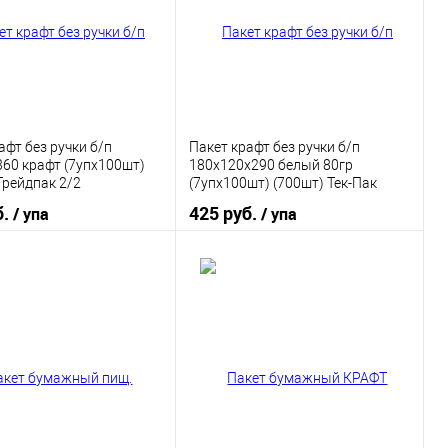
афт без ручки б/п
Пакет крафт без ручки б/п
60 крафт (7упх100шт)
180х120х290 белый 80гр
Трейдпак 2/2
(7упх100шт) (700шт) Тек-Пак
б.
425 руб.
/ упа
/ упа
В корзину
В корзину
 в 1 клик
К сравнению
Купить в 1 клик
К сравнению
ранное
В наличии
В избранное
В наличии