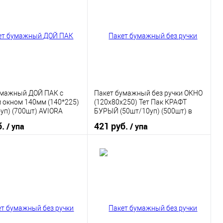
 в 1 клик
К сравнению
Купить в 1 клик
К сравнению
ранное
В наличии
В избранное
В наличии
умажный ДОЙ ПАК с
Пакет бумажный без ручки ОКНО
 окном 140мм (140*225)
(120х80х250) Тет Пак КРАФТ
уп) (700шт) AVIORA
БУРЫЙ (50шт/10уп) (500шт) в
упаковке
б.
421 руб.
/ упа
/ упа
В корзину
В корзину
 в 1 клик
К сравнению
Купить в 1 клик
К сравнению
ранное
В наличии
В избранное
В наличии