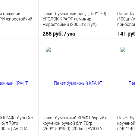
й пищевой
Пакет бумажный пищ. (150*170)
Пакет бу
ФРИ жиростойкий
УГОЛОК КРАФТ ламинир.-
(100шт/у
жиростойкий (200штх12уп)
приборо
(2400шт)
288 руб.
141 ру
а
/ упа
корзину
В корзину
ик
К сравнению
Купить в 1 клик
К сравнению
Купить
В наличии
В избранное
В наличии
В изб
й КРАФТ бурый с
Пакет бумажный КРАФТ бурый с
Пакет б
 б/п 70гр
крученой ручкой б/п 70гр
крученой
(200шт) AVIORA
(260*150*350) (200шт) AVIORA
(240*140