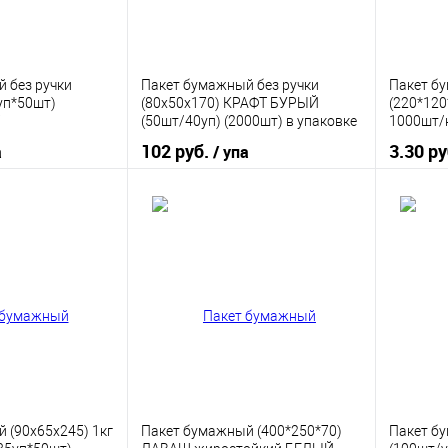
 без ручки
Пакет бумажный без ручки
Пакет б
уп*50шт)
(80х50х170) КРАФТ БУРЫЙ
(220*120
(50шт/40уп) (2000шт) в упаковке
1000шт/
102 руб.
3.30 р
а
/ упа
корзину
В корзину
ик
К сравнению
Купить в 1 клик
К сравнению
Купить
В наличии
В избранное
В наличии
В изб
 (90х65х245) 1кг
Пакет бумажный (400*250*70)
Пакет б