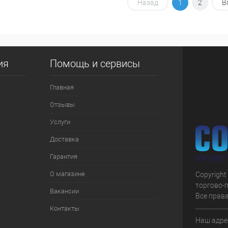
корзину
В корзину
Назад
1
2
В
ик
К сравнению
Купить в 1 клик
К сравнению
Купить
В наличии
В избранное
В наличии
В изб
ия
Помощь и сервисы
Главная
Отзывы
Услуги
Доставка
Гарантия
О магазине
Copyright
торгово-
Вакансии
Все прав
Контакты
Наш адрес