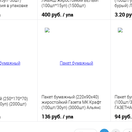
(35уп*50шт)
ЛАВАШ жиростойкий БЕЛЫЙ
(100шт/у
рия в упаковке
(100шт*15уп) (1500шт)
бурый) 
400 руб.
3.20 р
а
/ упа
корзину
В корзину
ик
К сравнению
Купить в 1 клик
К сравнению
Купить
В наличии
В избранное
В наличии
В изб
Пакет бумажный (220х90х40)
Пакет б
 (250*170*70)
жиростойкий Газета МК Крафт
(100шт/
0уп) (2000шт)
(100шт/30уп) (3000шт) Альянс
ГАЗЕТНА
Сервис
Альянс 
136 руб.
94 руб
а
/ упа