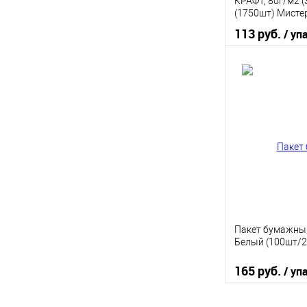
КРАФТ, 80г/м2 
(1750шт) Мисте
113 руб.
/ уп
В 
Купить в 1 кл
В избранное
Пакет бумажный
Белый (100шт/2
165 руб.
/ уп