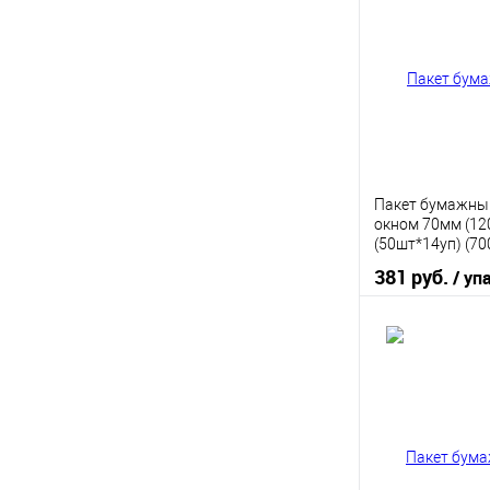
Купить в 1 кл
В избранное
Пакет бумажны
окном 70мм (12
(50шт*14уп) (7
381 руб.
/ уп
В 
Купить в 1 кл
В избранное