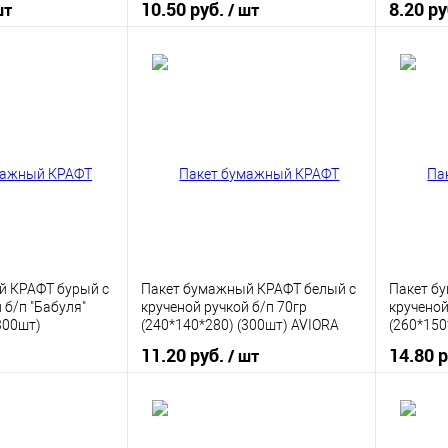
10.50 руб.
8.20 р
шт
/ шт
корзину
В корзину
ик
К сравнению
Купить в 1 клик
К сравнению
Купить
В наличии
В избранное
В наличии
В изб
й КРАФТ бурый с
Пакет бумажный КРАФТ белый с
Пакет б
 б/п "Бабуля"
крученой ручкой б/п 70гр
крученой
300шт)
(240*140*280) (300шт) AVIORA
(260*150
11.20 руб.
14.80 
/ шт
корзину
В корзину