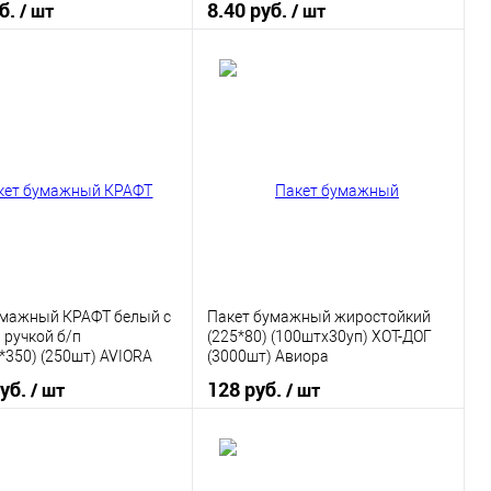
уб.
8.40 руб.
/ шт
/ шт
В корзину
В корзину
 в 1 клик
К сравнению
Купить в 1 клик
К сравнению
ранное
В наличии
В избранное
В наличии
умажный КРАФТ белый с
Пакет бумажный жиростойкий
 ручкой б/п
(225*80) (100штх30уп) ХОТ-ДОГ
*350) (250шт) AVIORA
(3000шт) Авиора
руб.
128 руб.
/ шт
/ шт
В корзину
В корзину