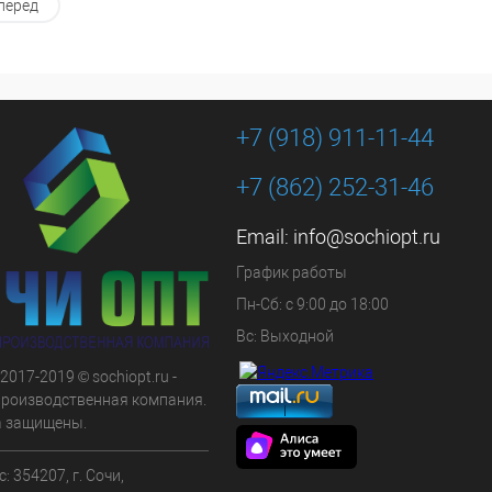
В корзину
В корзину
перед
 в 1 клик
К сравнению
Купить в 1 клик
К сравнению
ранное
В наличии
В избранное
В наличии
+7 (918) 911-11-44
+7 (862) 252-31-46
Email:
info@sochiopt.ru
График работы
Пн-Сб: с 9:00 до 18:00
Вс: Выходной
 2017-2019 © sochiopt.ru -
производственная компания.
а защищены.
: 354207, г. Сочи,