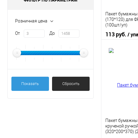
Пакет бумажны
(170*120) для 
Розничная цена
(100шт/уп)
113 руб.
От
До
/ уп
В 
Купить в 1 кл
В избранное
Показать
Сбросить
Пакет бумажны
крученой ручкой
(320*200*370) 