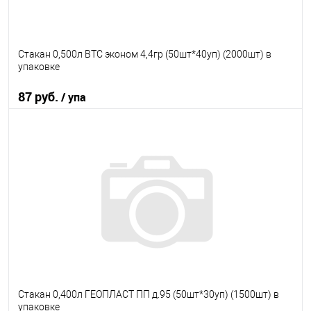
Стакан 0,500л ВТС эконом 4,4гр (50шт*40уп) (2000шт) в
упаковке
87 руб.
/ упа
В корзину
В избранное
В наличии
Стакан 0,400л ГЕОПЛАСТ ПП д.95 (50шт*30уп) (1500шт) в
упаковке