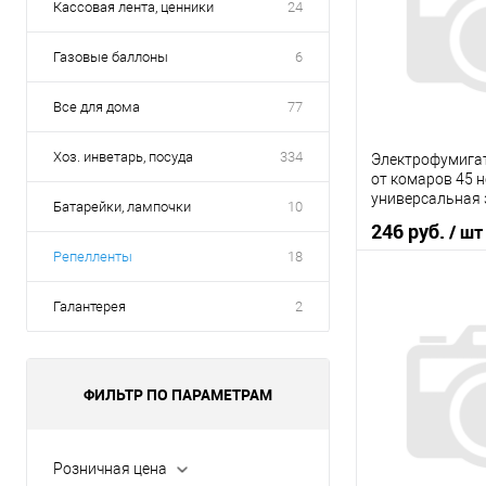
Кассовая лента, ценники
24
Газовые баллоны
6
Все для дома
77
Хоз. инветарь, посуда
334
Электрофумигат
от комаров 45 н
универсальная
Батарейки, лампочки
10
MOSQUITALL
246 руб.
/ шт
Репелленты
18
В 
Галантерея
2
Купить в 1 кл
В избранное
ФИЛЬТР ПО ПАРАМЕТРАМ
Розничная цена