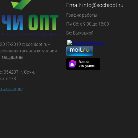
Email:
info@sochiopt.ru
График работы
Пн-Сб: с 9:00 до 18:00
Вс: Выходной
 2017-2019 © sochiopt.ru -
производственная компания.
а защищены.
: 354207, г. Сочи,
я. д.2/3.
ть на карте