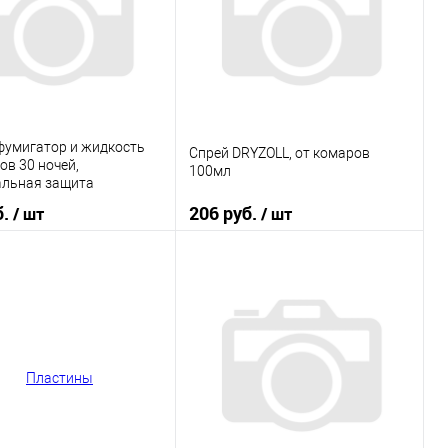
фумигатор и жидкость
Спрей DRYZOLL, от комаров
ов 30 ночей,
100мл
альная защита
ALL
б.
206 руб.
/ шт
/ шт
В корзину
В корзину
 в 1 клик
К сравнению
Купить в 1 клик
К сравнению
ранное
В наличии
В избранное
В наличии