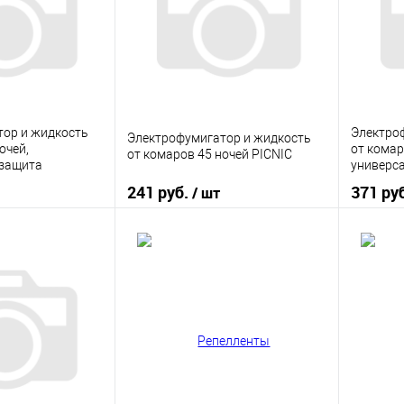
ор и жидкость
Электро
Электрофумигатор и жидкость
очей,
от комар
от комаров 45 ночей PICNIC
 защита
универс
MOSQUIT
241 руб.
371 ру
/ шт
корзину
В корзину
ик
К сравнению
Купить в 1 клик
К сравнению
Купить
В наличии
В избранное
В наличии
В изб