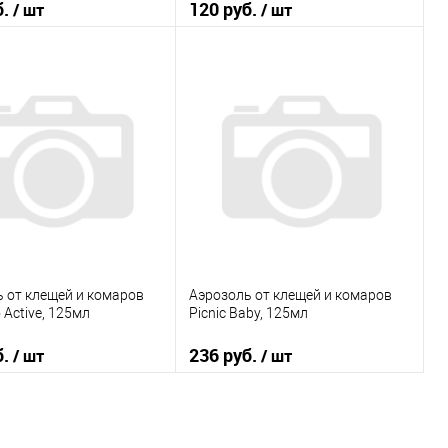
б.
120 руб.
/ шт
/ шт
В корзину
В корзину
 в 1 клик
К сравнению
Купить в 1 клик
К сравнению
ранное
В наличии
В избранное
В наличии
 от клещей и комаров
Аэрозоль от клещей и комаров
o Active, 125мл
Picnic Baby, 125мл
б.
236 руб.
/ шт
/ шт
В корзину
В корзину