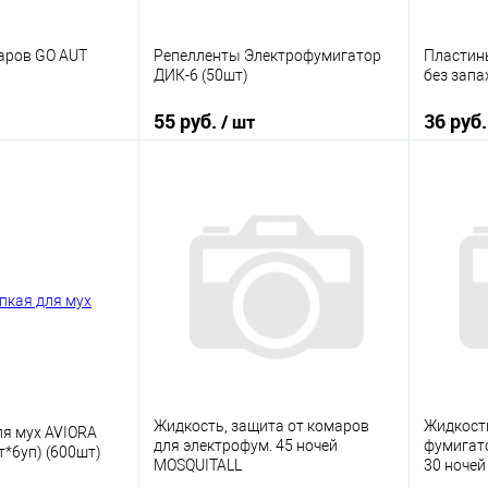
аров GO AUT
Репелленты Электрофумигатор
Пластин
ДИК-6 (50шт)
без запа
55 руб.
36 руб
/ шт
корзину
В корзину
ик
К сравнению
Купить в 1 клик
К сравнению
Купить
В наличии
В избранное
В наличии
В изб
Жидкость, защита от комаров
Жидкост
ля мух AVIORA
для электрофум. 45 ночей
фумигат
т*6уп) (600шт)
MOSQUITALL
30 ночей