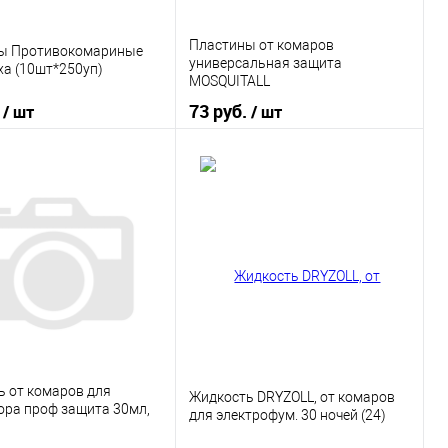
Пластины от комаров
ы Противокомариные
универсальная защита
ха (10шт*250уп)
MOSQUITALL
.
73 руб.
/ шт
/ шт
В корзину
В корзину
 в 1 клик
К сравнению
Купить в 1 клик
К сравнению
ранное
В наличии
В избранное
В наличии
ь от комаров для
Жидкость DRYZOLL, от комаров
ора проф защита 30мл,
для электрофум. 30 ночей (24)