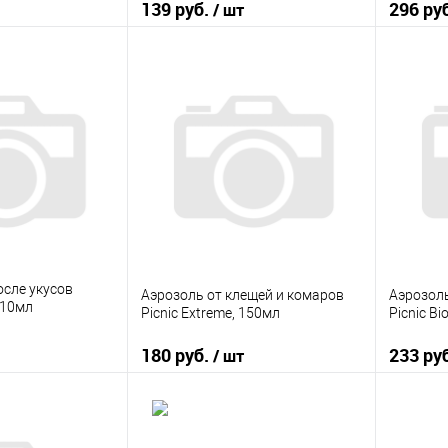
139 руб.
296 ру
/ шт
корзину
В корзину
ик
К сравнению
Купить в 1 клик
К сравнению
Купить
В наличии
В избранное
В наличии
В изб
осле укусов
Аэрозоль от клещей и комаров
Аэрозоль
 10мл
Picnic Extreme, 150мл
Picnic Bi
180 руб.
233 ру
/ шт
корзину
В корзину