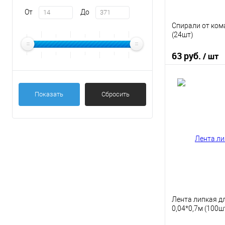
От
До
Спирали от ком
(24шт)
63 руб.
/ шт
В 
Показать
Сбросить
Купить в 1 кл
В избранное
Лента липкая д
0,04*0,7м (100ш