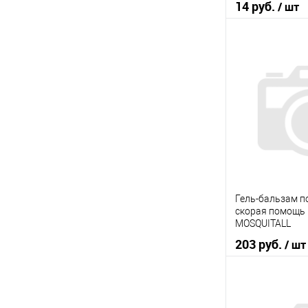
14 руб.
/ шт
В 
Купить в 1 кл
В избранное
Гель-бальзам п
скорая помощь
MOSQUITALL
203 руб.
/ шт
В 